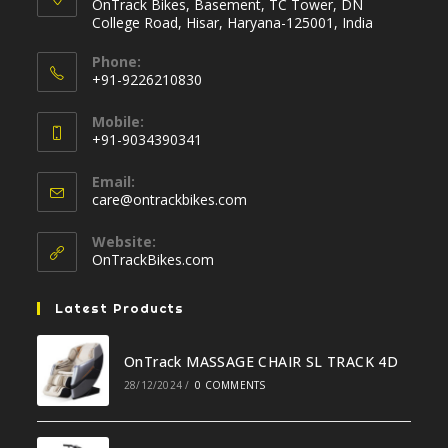
OnTrack Bikes, Basement, TC Tower, DN
College Road, Hisar, Haryana-125001, India
Phone:
+91-9226210830
Opens
Mobile:
in
+91-9034390341
your
Opens
application
Email:
in
Opens
care@ontrackbikes.com
your
in
your
application
Website:
application
OnTrackBikes.com
Latest Products
OnTrack MASSAGE CHAIR SL TRACK 4D
28/12/2024
/
0 COMMENTS