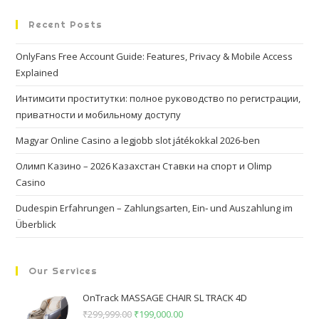
Recent Posts
OnlyFans Free Account Guide: Features, Privacy & Mobile Access
Explained
Интимсити проститутки: полное руководство по регистрации,
приватности и мобильному доступу
Magyar Online Casino a legjobb slot játékokkal 2026-ben
Олимп Казино – 2026 Казахстан Ставки на спорт и Olimp
Casino
Dudespin Erfahrungen – Zahlungsarten, Ein‑ und Auszahlung im
Überblick
Our Services
OnTrack MASSAGE CHAIR SL TRACK 4D
₹
299,999.00
Original
₹
199,000.00
Current