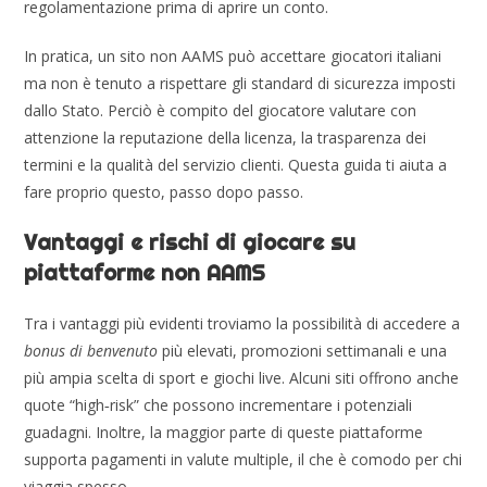
regolamentazione prima di aprire un conto.
In pratica, un sito non AAMS può accettare giocatori italiani
ma non è tenuto a rispettare gli standard di sicurezza imposti
dallo Stato. Perciò è compito del giocatore valutare con
attenzione la reputazione della licenza, la trasparenza dei
termini e la qualità del servizio clienti. Questa guida ti aiuta a
fare proprio questo, passo dopo passo.
Vantaggi e rischi di giocare su
piattaforme non AAMS
Tra i vantaggi più evidenti troviamo la possibilità di accedere a
bonus di benvenuto
più elevati, promozioni settimanali e una
più ampia scelta di sport e giochi live. Alcuni siti offrono anche
quote “high‑risk” che possono incrementare i potenziali
guadagni. Inoltre, la maggior parte di queste piattaforme
supporta pagamenti in valute multiple, il che è comodo per chi
viaggia spesso.