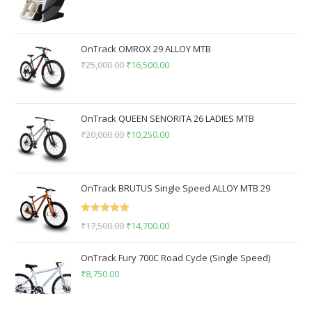
price
price
was:
is:
₹299,999.00.
₹199,000.00.
OnTrack OMROX 29 ALLOY MTB
₹
25,000.00
Original
₹
16,500.00
Current
price
price
was:
is:
₹25,000.00.
₹16,500.00.
OnTrack QUEEN SENORITA 26 LADIES MTB
₹
20,000.00
Original
₹
10,250.00
Current
price
price
was:
is:
₹20,000.00.
₹10,250.00.
OnTrack BRUTUS Single Speed ALLOY MTB 29
Rated
5.00
₹
17,500.00
Original
₹
14,700.00
Current
out of 5
price
price
OnTrack Fury 700C Road Cycle (Single Speed)
was:
is:
₹
8,750.00
₹17,500.00.
₹14,700.00.