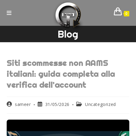
Skip
to
0
content
Blog
Siti scommesse non AAMS
italiani: guida completa alla
verifica dell’account
Post
Post
Post
sameer
31/05/2026
Uncategorized
author:
published:
category: