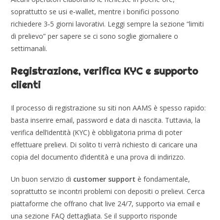
soprattutto se usi e‑wallet, mentre i bonifici possono
richiedere 3‑5 giorni lavorativi. Leggi sempre la sezione “limiti
di prelievo” per sapere se ci sono soglie giornaliere o
settimanali.
Registrazione, verifica KYC e supporto
clienti
Il processo di registrazione su siti non AAMS è spesso rapido:
basta inserire email, password e data di nascita. Tuttavia, la
verifica dell’identità (KYC) è obbligatoria prima di poter
effettuare prelievi. Di solito ti verrà richiesto di caricare una
copia del documento d’identità e una prova di indirizzo.
Un buon servizio di
customer support
è fondamentale,
soprattutto se incontri problemi con depositi o prelievi. Cerca
piattaforme che offrano chat live 24/7, supporto via email e
una sezione FAQ dettagliata. Se il supporto risponde