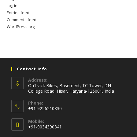
Log in
Entries feed
Comments feed
WordPress.org
Contact Info
Address:
OnTrack Bikes, Basement, TC Tower, DN
College Road, Hisar, Haryana-125001, India
Phone:
+91-9226210830
Opens
Mobile:
in
+91-9034390341
your
Opens