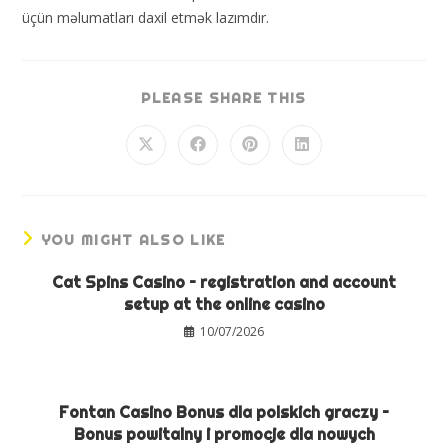
üçün məlumatları daxil etmək lazımdır.
SHARE
PLEASE SHARE THIS
THIS
CONTENT
Opens
Opens
Opens
Opens
in
in
in
in
a
a
a
a
new
new
new
new
window
window
window
window
YOU MIGHT ALSO LIKE
Cat Spins Casino – registration and account
setup at the online casino
10/07/2026
Fontan Casino Bonus dla polskich graczy –
Bonus powitalny i promocje dla nowych