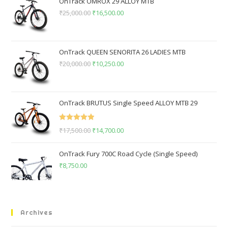
₹299,999.00.
₹199,000.00.
OnTrack OMROX 29 ALLOY MTB
₹
25,000.00
Original
₹
16,500.00
Current
price
price
was:
is:
₹25,000.00.
₹16,500.00.
OnTrack QUEEN SENORITA 26 LADIES MTB
₹
20,000.00
Original
₹
10,250.00
Current
price
price
was:
is:
₹20,000.00.
₹10,250.00.
OnTrack BRUTUS Single Speed ALLOY MTB 29
Rated
5.00
₹
17,500.00
Original
₹
14,700.00
Current
out of 5
price
price
OnTrack Fury 700C Road Cycle (Single Speed)
was:
is:
₹
8,750.00
₹17,500.00.
₹14,700.00.
Archives