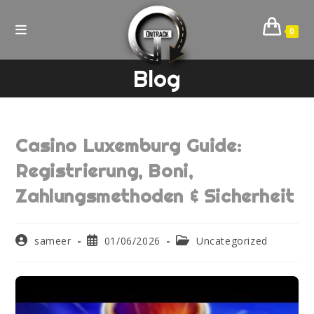
Skip
to
0
content
Blog
Casino Luxemburg Guide:
Registrierung, Boni,
Zahlungsmethoden & Sicherheit
Post
Post
Post
sameer
01/06/2026
Uncategorized
author:
published:
category: