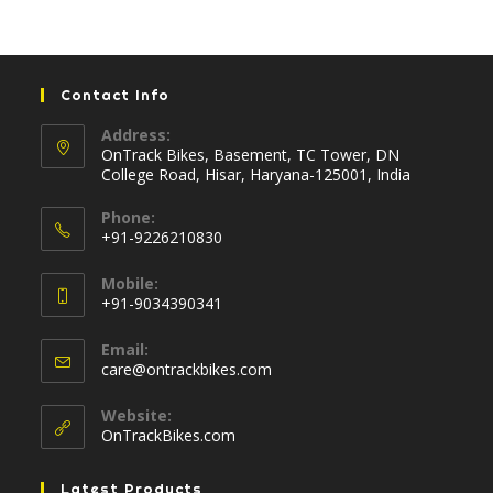
Contact Info
Address:
OnTrack Bikes, Basement, TC Tower, DN
College Road, Hisar, Haryana-125001, India
Phone:
+91-9226210830
Opens
Mobile:
in
+91-9034390341
your
Opens
application
Email:
in
Opens
care@ontrackbikes.com
your
in
your
application
Website:
application
OnTrackBikes.com
Latest Products