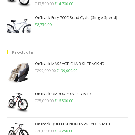
Rated
5.00
₹
17,500.00
Original
₹
14,700.00
Current
out of 5
price
price
OnTrack Fury 700C Road Cycle (Single Speed)
was:
is:
₹
8,750.00
₹17,500.00.
₹14,700.00.
Products
OnTrack MASSAGE CHAIR SL TRACK 4D
₹
299,999.00
Original
₹
199,000.00
Current
price
price
was:
is:
₹299,999.00.
₹199,000.00.
OnTrack OMROX 29 ALLOY MTB
₹
25,000.00
Original
₹
16,500.00
Current
price
price
was:
is:
₹25,000.00.
₹16,500.00.
OnTrack QUEEN SENORITA 26 LADIES MTB
₹
20,000.00
Original
₹
10,250.00
Current