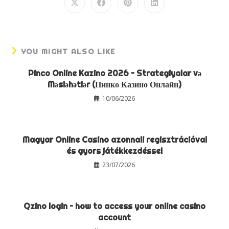
Opens
Opens
Opens
Opens
in
in
in
in
a
a
a
a
new
new
new
new
window
window
window
window
YOU MIGHT ALSO LIKE
Pinco Online Kazino 2026 – Strategiyalar və
Məsləhətlər (Пинко Казино Онлайн)
10/06/2026
Magyar Online Casino azonnali regisztrációval
és gyors játékkezdéssel
23/07/2026
Qzino login – how to access your online casino
account