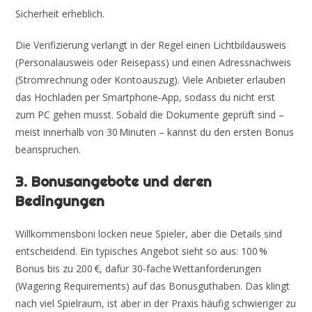
Sicherheit erheblich.
Die Verifizierung verlangt in der Regel einen Lichtbildausweis
(Personalausweis oder Reisepass) und einen Adressnachweis
(Stromrechnung oder Kontoauszug). Viele Anbieter erlauben
das Hochladen per Smartphone‑App, sodass du nicht erst
zum PC gehen musst. Sobald die Dokumente geprüft sind –
meist innerhalb von 30 Minuten – kannst du den ersten Bonus
beanspruchen.
3. Bonusangebote und deren
Bedingungen
Willkommensboni locken neue Spieler, aber die Details sind
entscheidend. Ein typisches Angebot sieht so aus: 100 %
Bonus bis zu 200 €, dafür 30‑fache Wettanforderungen
(Wagering Requirements) auf das Bonusguthaben. Das klingt
nach viel Spielraum, ist aber in der Praxis häufig schwieriger zu