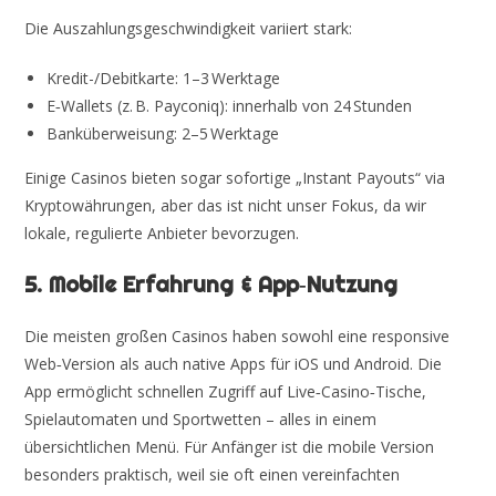
Die Auszahlungsgeschwindigkeit variiert stark:
Kredit-/Debitkarte: 1–3 Werktage
E‑Wallets (z. B. Payconiq): innerhalb von 24 Stunden
Banküberweisung: 2–5 Werktage
Einige Casinos bieten sogar sofortige „Instant Payouts“ via
Kryptowährungen, aber das ist nicht unser Fokus, da wir
lokale, regulierte Anbieter bevorzugen.
5. Mobile Erfahrung & App‑Nutzung
Die meisten großen Casinos haben sowohl eine responsive
Web‑Version als auch native Apps für iOS und Android. Die
App ermöglicht schnellen Zugriff auf Live‑Casino‑Tische,
Spielautomaten und Sportwetten – alles in einem
übersichtlichen Menü. Für Anfänger ist die mobile Version
besonders praktisch, weil sie oft einen vereinfachten