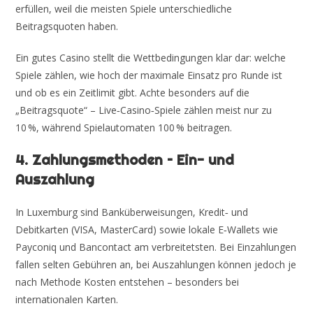
erfüllen, weil die meisten Spiele unterschiedliche
Beitragsquoten haben.
Ein gutes Casino stellt die Wettbedingungen klar dar: welche
Spiele zählen, wie hoch der maximale Einsatz pro Runde ist
und ob es ein Zeitlimit gibt. Achte besonders auf die
„Beitragsquote“ – Live‑Casino‑Spiele zählen meist nur zu
10 %, während Spielautomaten 100 % beitragen.
4. Zahlungsmethoden – Ein- und
Auszahlung
In Luxemburg sind Banküberweisungen, Kredit‑ und
Debitkarten (VISA, MasterCard) sowie lokale E‑Wallets wie
Payconiq und Bancontact am verbreitetsten. Bei Einzahlungen
fallen selten Gebühren an, bei Auszahlungen können jedoch je
nach Methode Kosten entstehen – besonders bei
internationalen Karten.