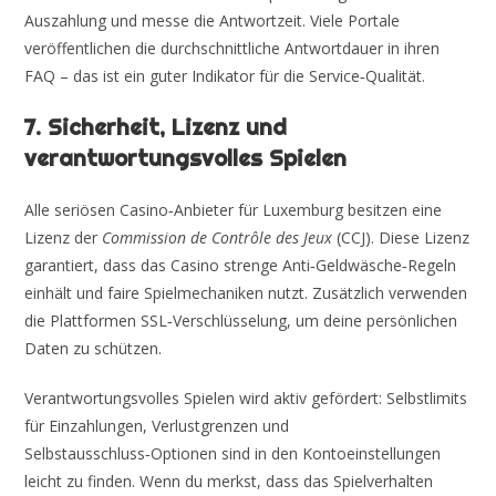
Auszahlung und messe die Antwortzeit. Viele Portale
veröffentlichen die durchschnittliche Antwortdauer in ihren
FAQ – das ist ein guter Indikator für die Service‑Qualität.
7. Sicherheit, Lizenz und
verantwortungsvolles Spielen
Alle seriösen Casino‑Anbieter für Luxemburg besitzen eine
Lizenz der
Commission de Contrôle des Jeux
(CCJ). Diese Lizenz
garantiert, dass das Casino strenge Anti‑Geldwäsche‑Regeln
einhält und faire Spielmechaniken nutzt. Zusätzlich verwenden
die Plattformen SSL‑Verschlüsselung, um deine persönlichen
Daten zu schützen.
Verantwortungsvolles Spielen wird aktiv gefördert: Selbstlimits
für Einzahlungen, Verlustgrenzen und
Selbstausschluss‑Optionen sind in den Kontoeinstellungen
leicht zu finden. Wenn du merkst, dass das Spielverhalten