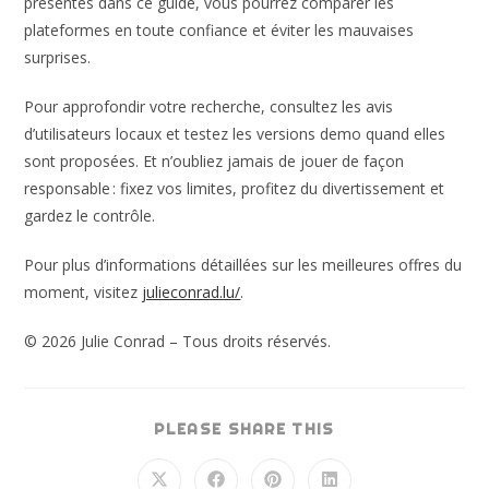
présentés dans ce guide, vous pourrez comparer les
plateformes en toute confiance et éviter les mauvaises
surprises.
Pour approfondir votre recherche, consultez les avis
d’utilisateurs locaux et testez les versions demo quand elles
sont proposées. Et n’oubliez jamais de jouer de façon
responsable : fixez vos limites, profitez du divertissement et
gardez le contrôle.
Pour plus d’informations détaillées sur les meilleures offres du
moment, visitez
julieconrad.lu/
.
© 2026 Julie Conrad – Tous droits réservés.
SHARE
PLEASE SHARE THIS
THIS
CONTENT
Opens
Opens
Opens
Opens