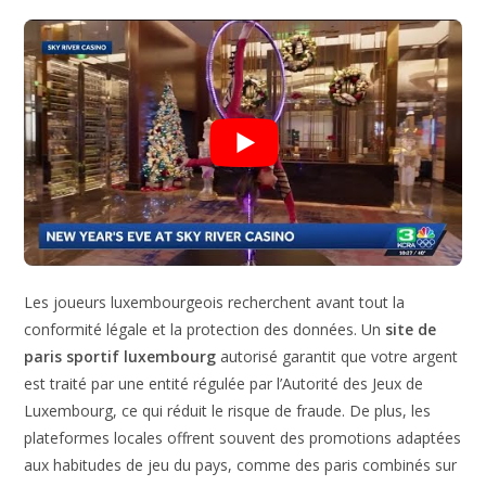
Les joueurs luxembourgeois recherchent avant tout la
conformité légale et la protection des données. Un
site de
paris sportif luxembourg
autorisé garantit que votre argent
est traité par une entité régulée par l’Autorité des Jeux de
Luxembourg, ce qui réduit le risque de fraude. De plus, les
plateformes locales offrent souvent des promotions adaptées
aux habitudes de jeu du pays, comme des paris combinés sur