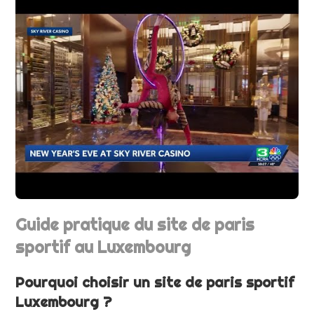
Guide pratique du site de paris
sportif au Luxembourg
Pourquoi choisir un site de paris sportif
Luxembourg ?