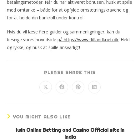
betalingsmetoder. Når du har aktiveret bonusen, husk at spille
med omtanke – både for at opfylde omsætningskravene og
for at holde din bankroll under kontrol.
Hvis du vil læse flere guider og sammenligninger, kan du
besøge vores hovedside
på https://www.ditlandkoeb.dk
. Held
og lykke, og husk at spille ansvarligt!
SHARE
PLEASE SHARE THIS
THIS
CONTENT
Opens
Opens
Opens
Opens
in
in
in
in
a
a
a
a
new
new
new
new
window
window
window
window
YOU MIGHT ALSO LIKE
1win Online Betting and Casino Official site in
India