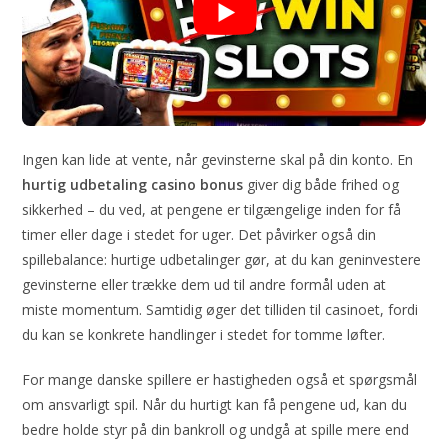
Ingen kan lide at vente, når gevinsterne skal på din konto. En
hurtig udbetaling casino bonus
giver dig både frihed og
sikkerhed – du ved, at pengene er tilgængelige inden for få
timer eller dage i stedet for uger. Det påvirker også din
spillebalance: hurtige udbetalinger gør, at du kan geninvestere
gevinsterne eller trække dem ud til andre formål uden at
miste momentum. Samtidig øger det tilliden til casinoet, fordi
du kan se konkrete handlinger i stedet for tomme løfter.
For mange danske spillere er hastigheden også et spørgsmål
om ansvarligt spil. Når du hurtigt kan få pengene ud, kan du
bedre holde styr på din bankroll og undgå at spille mere end