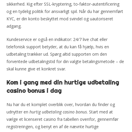
sikkerhed. Kig efter SSL‑kryptering, to‑faktor‑autentificering
og en tydelig politik for ansvarligt spil. Når du har gennemført
KYC, er din konto beskyttet mod svindel og uautoriseret
adgang.
Kundeservice er også en indikator: 24/7 live chat eller
telefonisk support betyder, at du kan få hjælp, hvis en
udbetaling trækker ud. Spørg altid supporten om den
forventede udbetalingstid for din valgte betalingsmetode – de
skal kunne give et konkret svar.
Kom i gang med din hurtige udbetaling
casino bonus i dag
Nu har du et komplet overblik over, hvordan du finder og
udnytter en
hurtig udbetaling casino bonus
. Start med at
vælge et licenseret casino fra tabellen ovenfor, gennemfør
registreringen, og benyt en af de nævnte hurtige