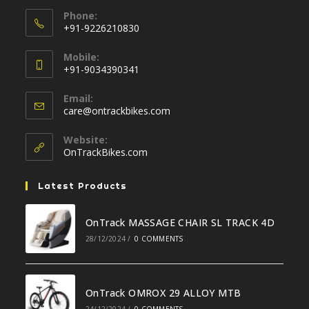
Phone:
+91-9226210830
Opens
Mobile:
in
+91-9034390341
your
Opens
application
Email:
in
Opens
care@ontrackbikes.com
your
in
your
application
Website:
application
OnTrackBikes.com
Latest Products
OnTrack MASSAGE CHAIR SL TRACK 4D
28/12/2024
/
0 COMMENTS
OnTrack OMROX 29 ALLOY MTB