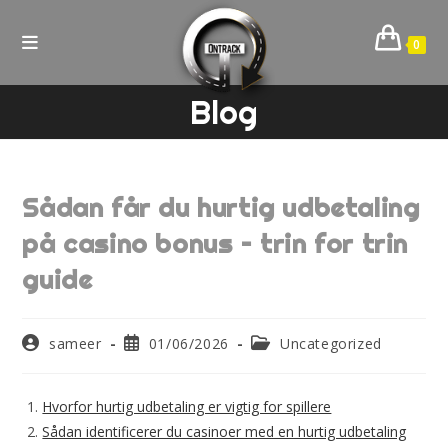
Skip
to
0
content
Blog
Sådan får du hurtig udbetaling
på casino bonus – trin for trin
guide
Post
Post
Post
sameer
01/06/2026
Uncategorized
author:
published:
category:
Hvorfor hurtig udbetaling er vigtig for spillere
Sådan identificerer du casinoer med en hurtig udbetaling