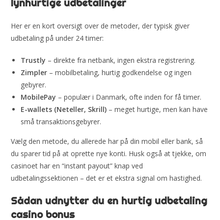
lynhurtige udbetalinger
Her er en kort oversigt over de metoder, der typisk giver
udbetaling på under 24 timer:
Trustly
– direkte fra netbank, ingen ekstra registrering.
Zimpler
– mobilbetaling, hurtig godkendelse og ingen
gebyrer.
MobilePay
– populær i Danmark, ofte inden for få timer.
E-wallets (Neteller, Skrill)
– meget hurtige, men kan have
små transaktionsgebyrer.
Vælg den metode, du allerede har på din mobil eller bank, så
du sparer tid på at oprette nye konti. Husk også at tjekke, om
casinoet har en “instant payout” knap ved
udbetalingssektionen – det er et ekstra signal om hastighed.
Sådan udnytter du en hurtig udbetaling
casino bonus