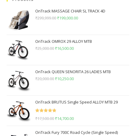
OnTrack MASSAGE CHAIR SL TRACK 4D
₹
299,999.00
Original
₹
199,000.00
Current
price
price
was:
is:
₹299,999.00.
₹199,000.00.
OnTrack OMROX 29 ALLOY MTB
₹
25,000.00
Original
₹
16,500.00
Current
price
price
was:
is:
₹25,000.00.
₹16,500.00.
OnTrack QUEEN SENORITA 26 LADIES MTB
₹
20,000.00
Original
₹
10,250.00
Current
price
price
was:
is:
₹20,000.00.
₹10,250.00.
OnTrack BRUTUS Single Speed ALLOY MTB 29
Rated
5.00
₹
17,500.00
Original
₹
14,700.00
Current
out of 5
price
price
OnTrack Fury 700C Road Cycle (Single Speed)
was:
is: