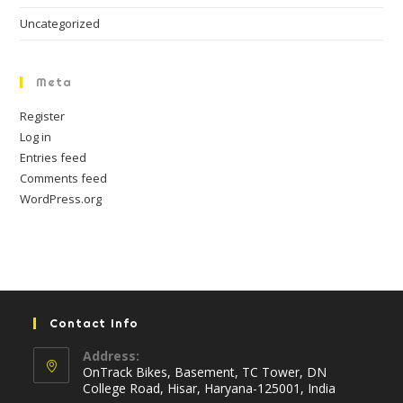
Uncategorized
Meta
Register
Log in
Entries feed
Comments feed
WordPress.org
Contact Info
Address:
OnTrack Bikes, Basement, TC Tower, DN
College Road, Hisar, Haryana-125001, India