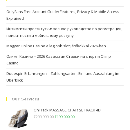
the
OnlyFans Free Account Guide: Features, Privacy & Mobile Access
sea
Explained
pan
Интимсити проститутки: полное руководство по регистрации,
приватности и мобильному доступу
Magyar Online Casino a legjobb slot játékokkal 2026-ben
Олимп Казино – 2026 Казахстан Ставки на спорт и Olimp
Casino
Dudespin Erfahrungen – Zahlungsarten, Ein‑ und Auszahlung im
Überblick
Our Services
OnTrack MASSAGE CHAIR SL TRACK 4D
₹
299,999.00
Original
₹
199,000.00
Current
price
price