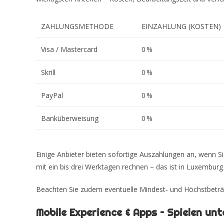
ZAHLUNGSMETHODE
EINZAHLUNG (KOSTEN)
Visa / Mastercard
0 %
Skrill
0 %
PayPal
0 %
Banküberweisung
0 %
Einige Anbieter bieten sofortige Auszahlungen an, wenn Si
mit ein bis drei Werktagen rechnen – das ist in Luxemburg 
Beachten Sie zudem eventuelle Mindest‑ und Höchstbeträge
Mobile Experience & Apps – Spielen un