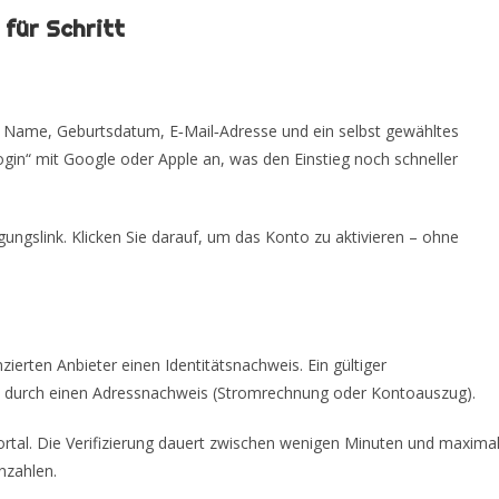
 für Schritt
 Name, Geburtsdatum, E‑Mail‑Adresse und ein selbst gewähltes
Login“ mit Google oder Apple an, was den Einstieg noch schneller
ungslink. Klicken Sie darauf, um das Konto zu aktivieren – ohne
ierten Anbieter einen Identitätsnachweis. Ein gültiger
zt durch einen Adressnachweis (Stromrechnung oder Kontoauszug).
ortal. Die Verifizierung dauert zwischen wenigen Minuten und maxima
nzahlen.