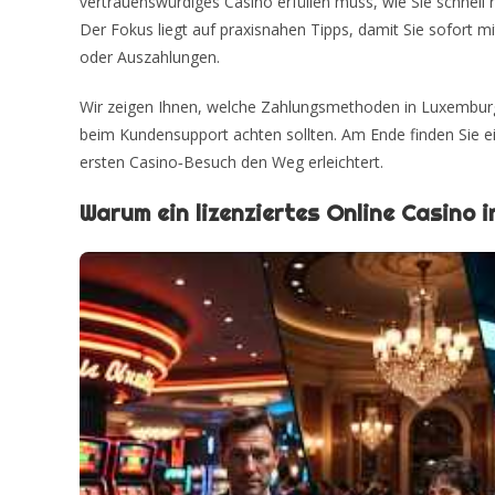
vertrauenswürdiges Casino erfüllen muss, wie Sie schnell
Der Fokus liegt auf praxisnahen Tipps, damit Sie sofort 
oder Auszahlungen.
Wir zeigen Ihnen, welche Zahlungsmethoden in Luxemburg 
beim Kundensupport achten sollten. Am Ende finden Sie ei
ersten Casino‑Besuch den Weg erleichtert.
Warum ein lizenziertes Online Casino