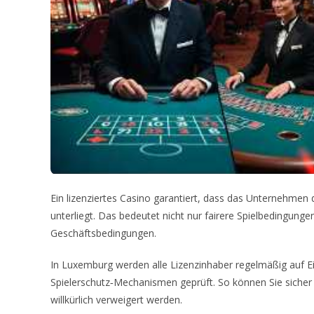
Ein lizenziertes Casino garantiert, dass das Unternehme
unterliegt. Das bedeutet nicht nur fairere Spielbedingun
Geschäftsbedingungen.
In Luxemburg werden alle Lizenzinhaber regelmäßig auf E
Spielerschutz‑Mechanismen geprüft. So können Sie sicher 
willkürlich verweigert werden.