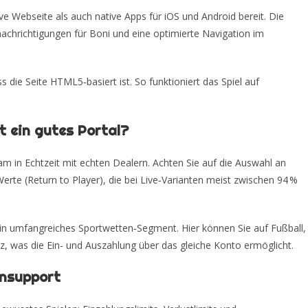
e Webseite als auch native Apps für iOS und Android bereit. Die
nachrichtigungen für Boni und eine optimierte Navigation im
s die Seite HTML5‑basiert ist. So funktioniert das Spiel auf
t ein gutes Portal?
am in Echtzeit mit echten Dealern. Achten Sie auf die Auswahl an
erte (Return to Player), die bei Live‑Varianten meist zwischen 94 %
in umfangreiches Sportwetten‑Segment. Hier können Sie auf Fußball,
nz, was die Ein- und Auszahlung über das gleiche Konto ermöglicht.
ensupport