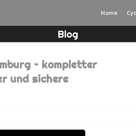
Home
Cyc
Blog
emburg – kompletter
er und sichere