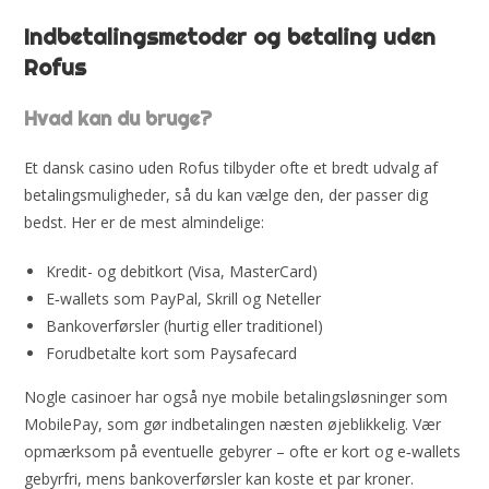
Indbetalingsmetoder og betaling uden
Rofus
Hvad kan du bruge?
Et dansk casino uden Rofus tilbyder ofte et bredt udvalg af
betalingsmuligheder, så du kan vælge den, der passer dig
bedst. Her er de mest almindelige:
Kredit- og debitkort (Visa, MasterCard)
E‑wallets som PayPal, Skrill og Neteller
Bankoverførsler (hurtig eller traditionel)
Forudbetalte kort som Paysafecard
Nogle casinoer har også nye mobile betalingsløsninger som
MobilePay, som gør indbetalingen næsten øjeblikkelig. Vær
opmærksom på eventuelle gebyrer – ofte er kort og e‑wallets
gebyrfri, mens bankoverførsler kan koste et par kroner.