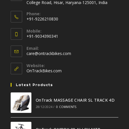
College Road, Hisar, Haryana-125001, India
Phone:
+91-9226210830
Opens
Mobile:
in
+91-9034390341
your
Opens
application
Email:
in
Opens
care@ontrackbikes.com
your
in
your
application
Website:
application
OnTrackBikes.com
Latest Products
OnTrack MASSAGE CHAIR SL TRACK 4D
28/12/2024
/
0 COMMENTS