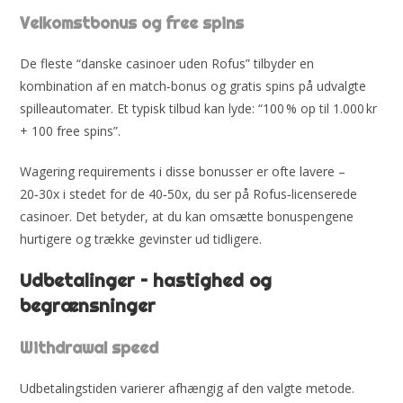
Velkomstbonus og free spins
De fleste “danske casinoer uden Rofus” tilbyder en
kombination af en match‑bonus og gratis spins på udvalgte
spilleautomater. Et typisk tilbud kan lyde: “100 % op til 1.000 kr
+ 100 free spins”.
Wagering requirements i disse bonusser er ofte lavere –
20‑30x i stedet for de 40‑50x, du ser på Rofus‑licenserede
casinoer. Det betyder, at du kan omsætte bonuspengene
hurtigere og trække gevinster ud tidligere.
Udbetalinger – hastighed og
begrænsninger
Withdrawal speed
Udbetalingstiden varierer afhængig af den valgte metode.