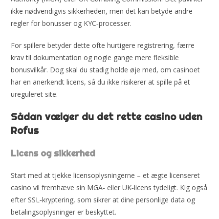
ikke nødvendigvis sikkerheden, men det kan betyde andre
regler for bonusser og KYC‑processer.
For spillere betyder dette ofte hurtigere registrering, færre
krav til dokumentation og nogle gange mere fleksible
bonusvilkår. Dog skal du stadig holde øje med, om casinoet
har en anerkendt licens, så du ikke risikerer at spille på et
ureguleret site.
Sådan vælger du det rette casino uden
Rofus
Licens og sikkerhed
Start med at tjekke licensoplysningerne – et ægte licenseret
casino vil fremhæve sin MGA‑ eller UK‑licens tydeligt. Kig også
efter SSL‑kryptering, som sikrer at dine personlige data og
betalingsoplysninger er beskyttet.