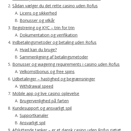
Sådan vælger du det rette casino uden Rofus
Licens og sikkerhed
Bonusser og vilkår
Registrering og KYC – trin for trin
Dokumentation og verifikation
Indbetalingsmetoder og betaling uden Rofus
Hvad kan du bruge?
Sammenligning af betalingsmetoder
Bonusser og wagering requirements i casino uden Rofus
Velkomstbonus og free spins
Udbetalinger – hastighed og begrænsninger
Withdrawal speed
Mobile app og live casino oplevelse
Brugervenlighed på farten
Kundesupport og ansvarligt spil
Supportkanaler
Ansvarligt spil
Afsluttende tanker – er et dansk casino uden Rofus rigtigt