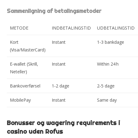
Sammenligning af betalingsmetoder
METODE
INDBETALINGSTID
UDBETALINGSTID
Kort
Instant
1‑3 bankdage
(Visa/MasterCard)
E‑wallet (Skrill,
Instant
Within 24 h
Neteller)
Bankoverførsel
1‑2 dage
2‑5 dage
MobilePay
Instant
Same day
Bonusser og wagering requirements i
casino uden Rofus