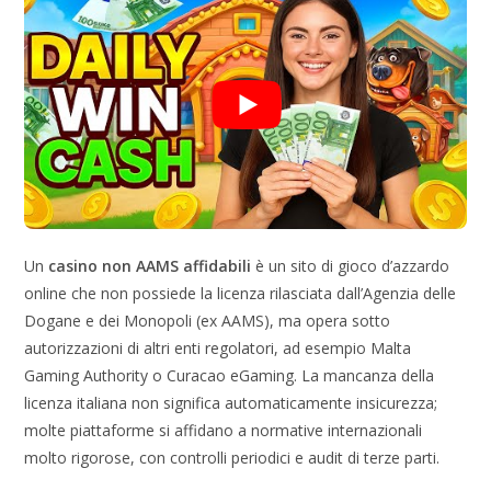
Un
casino non AAMS affidabili
è un sito di gioco d’azzardo
online che non possiede la licenza rilasciata dall’Agenzia delle
Dogane e dei Monopoli (ex AAMS), ma opera sotto
autorizzazioni di altri enti regolatori, ad esempio Malta
Gaming Authority o Curacao eGaming. La mancanza della
licenza italiana non significa automaticamente insicurezza;
molte piattaforme si affidano a normative internazionali
molto rigorose, con controlli periodici e audit di terze parti.