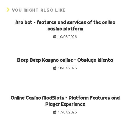
window
window
window
window
YOU MIGHT ALSO LIKE
4ra bet – features and services of the online
casino platform
10/06/2026
Beep Beep Kasyno online – Obsługa klienta
18/07/2026
Online Casino MadSlots – Platform Features and
Player Experience
17/07/2026