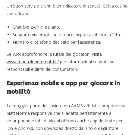
Un buon servizio clienti è un indicatore di serietà. Cerca casinò
che offrono:
Chat live 24/7 in italiano.
Supporto via email con tempi di risposta inferiori a 24 h.
Numero di telefono dedicato per l’assistenza.
Se vuoi approfondire la tutela dei giocatori, visita
www.fondazioneremotti.it/
per informazioni su pratiche
responsabili e diritti dei consumatori.
Esperienza mobile e app per giocare in
mobilità
La maggior parte dei casino non AAMS affidabili propone una
piattaforma responsive che si adatta perfettamente a
smartphone e tablet. Alcuni offrono anche app dedicate per
iOS e Android, con download diretto dal sito o dagli store