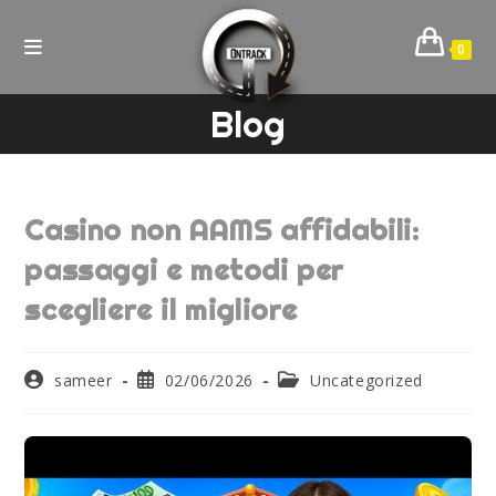
Skip
to
0
content
Blog
Casino non AAMS affidabili:
passaggi e metodi per
scegliere il migliore
Post
Post
Post
sameer
02/06/2026
Uncategorized
author:
published:
category: