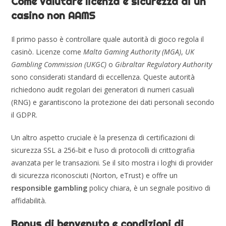
Come valutare licenza e sicurezza di un
casino non AAMS
Il primo passo è controllare quale autorità di gioco regola il
casinò. Licenze come
Malta Gaming Authority (MGA)
,
UK
Gambling Commission (UKGC)
o
Gibraltar Regulatory Authority
sono considerati standard di eccellenza. Queste autorità
richiedono audit regolari dei generatori di numeri casuali
(RNG) e garantiscono la protezione dei dati personali secondo
il GDPR.
Un altro aspetto cruciale è la presenza di certificazioni di
sicurezza SSL a 256‑bit e l’uso di protocolli di crittografia
avanzata per le transazioni. Se il sito mostra i loghi di provider
di sicurezza riconosciuti (Norton, eTrust) e offre un
responsible gambling
policy chiara, è un segnale positivo di
affidabilità.
Bonus di benvenuto e condizioni di